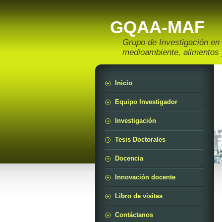
GQAA-MAF
Grupo de Investigación en 
medioambiente, alimentos
Inicio
Equipo Investigador
Investigación
Tesis Doctorales
Docencia
Innovación docente
Libro de visitas
Contáctanos