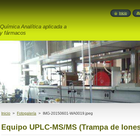
Inicio
Química Analítica aplicada a
 y fármacos
Inicio
>
Fotogalería
>
IMG-20150601-WA0019.jpeg
Equipo UPLC-MS/MS (Trampa de Iones