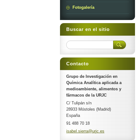
Fotogalería
Buscar en el sitio
Contacto
Grupo de Investigación en
Química Analítica aplicada a
medioambiente, alimentos y
fármacos de la URJC
C/ Tulipán s/n
28933 Móstoles (Madrid)
España
91 488 70 18
isabel.s
ierra@ur
jc.es