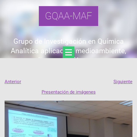
GQAA-MAF
Grupo de Investigación en Química
Analítica aplicada a medioambiente,
alimentos y fármacos
Anterior
Siguiente
Presentación de imágenes