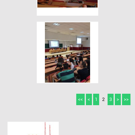
<<
<
1
2
3
>
>>