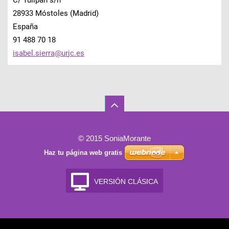
C/ Tulipán s/n
28933 Móstoles (Madrid)
España
91 488 70 18
isabel.s
ierra@ur
jc.es
© 2015 SoniaMorante
Haz tu página web gratis
VERSIÓN CLÁSICA