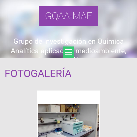
GQAA-MAF
Grupo de Investigación en Química
Analítica aplicada a medioambiente,
alimentos y fármacos
FOTOGALERÍA