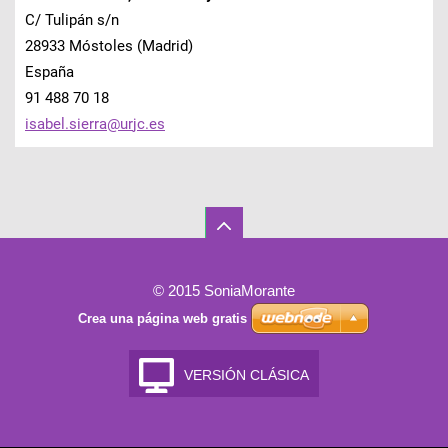
C/ Tulipán s/n
28933 Móstoles (Madrid)
España
91 488 70 18
isabel.s
ierra@ur
jc.es
© 2015 SoniaMorante
Crea una página web gratis
VERSIÓN CLÁSICA