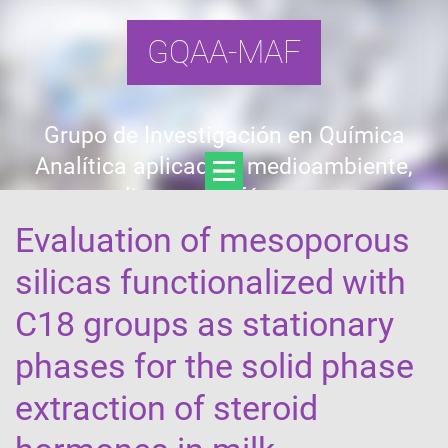
GQAA-MAF
Grupo de Investigación en Química
Analítica aplicada a medioambiente,
alimentos y fármacos
Evaluation of mesoporous
silicas functionalized with
C18 groups as stationary
phases for the solid phase
extraction of steroid