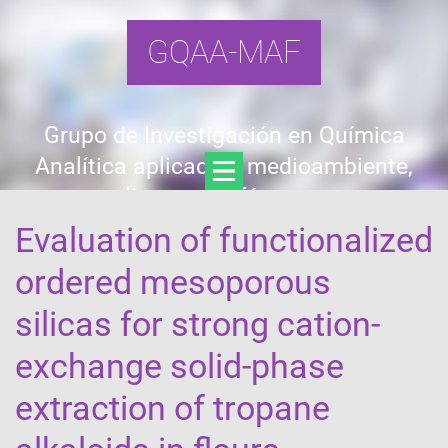
GQAA-MAF
Grupo de Investigación en Química
Analítica aplicada a medioambiente,
alimentos y fármacos
Evaluation of functionalized
ordered mesoporous
silicas for strong cation-
exchange solid-phase
extraction of tropane