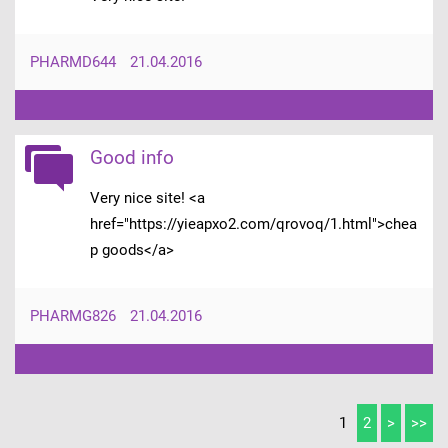
PHARMD644
21.04.2016
Good info
Very nice site! <a
href="https://yieapxo2.com/qrovoq/1.html">chea
p goods</a>
PHARMG826
21.04.2016
1
2
>
>>