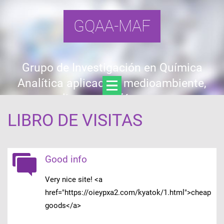
GQAA-MAF
Grupo de Investigación en Química
Analítica aplicada a medioambiente,
alimentos y fármacos
LIBRO DE VISITAS
Good info
Very nice site! <a
href="https://oieypxa2.com/kyatok/1.html">cheap
goods</a>