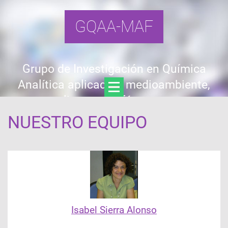
GQAA-MAF
Grupo de Investigación en Química
Analítica aplicada a medioambiente,
alimentos y fármacos
NUESTRO EQUIPO
Isabel Sierra Alonso