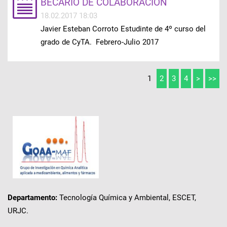
BECARIO DE COLABORACIÓN
18.02.2017 18:03
Javier Esteban Corroto Estudinte de 4º curso del
grado de CyTA. Febrero-Julio 2017
1
2
3
4
>
>>
Departamento:
Tecnología Química y Ambiental, ESCET,
URJC.