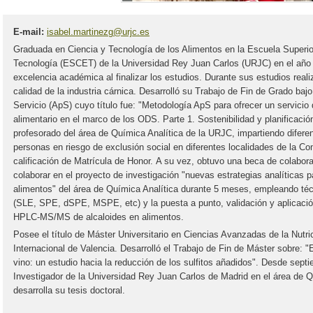
E-mail:
isabel.martinezg@urjc.es
Graduada en Ciencia y Tecnología de los Alimentos en la Escuela Superi
Tecnología (ESCET) de la Universidad Rey Juan Carlos (URJC) en el año
excelencia académica al finalizar los estudios. Durante sus estudios real
calidad de la industria cárnica. Desarrolló su Trabajo de Fin de Grado baj
Servicio (ApS) cuyo título fue: "Metodología ApS para ofrecer un servicio
alimentario en el marco de los ODS. Parte 1. Sostenibilidad y planificaci
profesorado del área de Química Analítica de la URJC, impartiendo diferen
personas en riesgo de exclusión social en diferentes localidades de la C
calificación de Matrícula de Honor. A su vez, obtuvo una beca de colabor
colaborar en el proyecto de investigación "nuevas estrategias analíticas p
alimentos" del área de Química Analítica durante 5 meses, empleando té
(SLE, SPE, dSPE, MSPE, etc) y la puesta a punto, validación y aplicació
HPLC-MS/MS de alcaloides en alimentos.
Posee el título de Máster Universitario en Ciencias Avanzadas de la Nutr
Internacional de Valencia. Desarrolló el Trabajo de Fin de Máster sobre: "
vino: un estudio hacia la reducción de los sulfitos añadidos". Desde sept
Investigador de la Universidad Rey Juan Carlos de Madrid en el área de 
desarrolla su tesis doctoral.