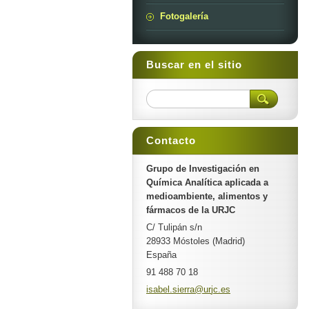
Fotogalería
Buscar en el sitio
Contacto
Grupo de Investigación en
Química Analítica aplicada a
medioambiente, alimentos y
fármacos de la URJC
C/ Tulipán s/n
28933 Móstoles (Madrid)
España
91 488 70 18
isabel.s
ierra@ur
jc.es