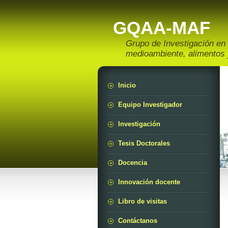
GQAA-MAF
Grupo de Investigación en 
medioambiente, alimentos
Inicio
Equipo Investigador
Investigación
Tesis Doctorales
Docencia
Innovación docente
Libro de visitas
Contáctanos