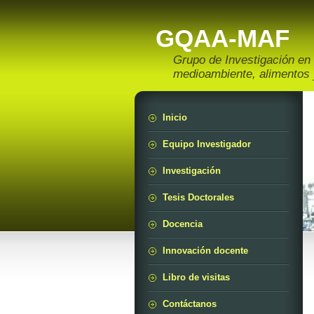
GQAA-MAF
Grupo de Investigación en 
medioambiente, alimentos
Inicio
Equipo Investigador
Investigación
Tesis Doctorales
Docencia
Innovación docente
Libro de visitas
Contáctanos