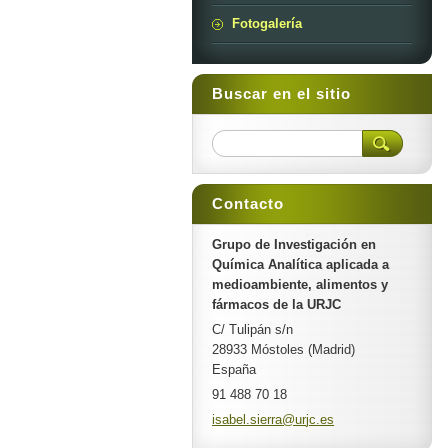
Fotogalería
Buscar en el sitio
Contacto
Grupo de Investigación en
Química Analítica aplicada a
medioambiente, alimentos y
fármacos de la URJC
C/ Tulipán s/n
28933 Móstoles (Madrid)
España
91 488 70 18
isabel.s
ierra@ur
jc.es