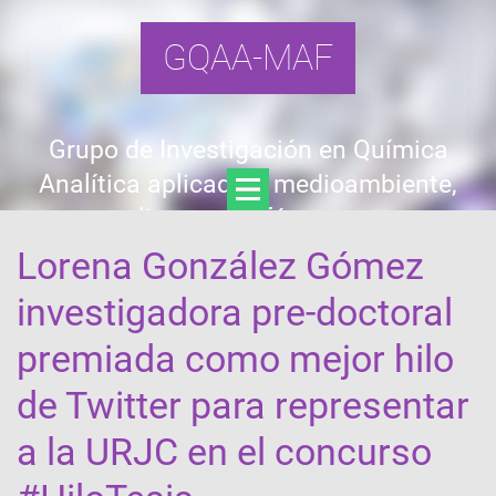
GQAA-MAF
Grupo de Investigación en Química
Analítica aplicada a medioambiente,
alimentos y fármacos
Lorena González Gómez
investigadora pre-doctoral
premiada como mejor hilo
de Twitter para representar
a la URJC en el concurso