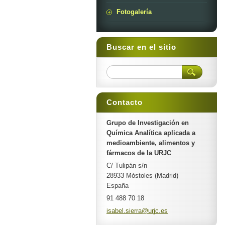
Fotogalería
Buscar en el sitio
Contacto
Grupo de Investigación en
Química Analítica aplicada a
medioambiente, alimentos y
fármacos de la URJC
C/ Tulipán s/n
28933 Móstoles (Madrid)
España
91 488 70 18
isabel.s
ierra@ur
jc.es