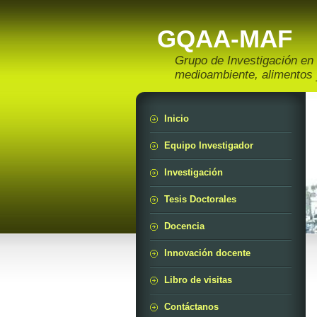
GQAA-MAF
Grupo de Investigación en 
medioambiente, alimentos
Inicio
Equipo Investigador
Investigación
Tesis Doctorales
Docencia
Innovación docente
Libro de visitas
Contáctanos