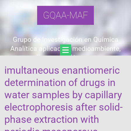
GQAA-MAF
Grupo de Investigación en Química
Analítica aplicada a medioambiente,
alimentos y fármacos
imultaneous enantiomeric
determination of drugs in
water samples by capillary
electrophoresis after solid-
phase extraction with