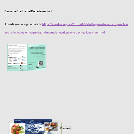
Salón de Grados del Departamental I
Apúntate en el siguiente link:
https://eventos.urjc.es/105546/detail/iii-jornada-teoriconpractica-
sobre-lavances-en-seguridad-alimentaria-tecnicas-microextractivas-y-an.html