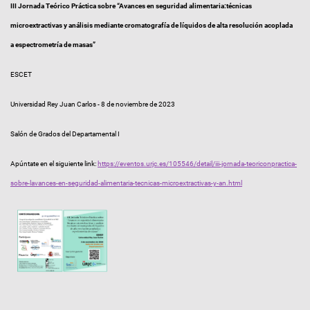
III Jornada Teórico Práctica sobre “Avances en seguridad alimentaria:técnicas
microextractivas y análisis mediante cromatografía de líquidos de alta resolución acoplada
a espectrometría de masas”
ESCET
Universidad Rey Juan Carlos - 8 de noviembre de 2023
Salón de Grados del Departamental I
Apúntate en el siguiente link:
https://eventos.urjc.es/105546/detail/iii-jornada-teoriconpractica-
sobre-lavances-en-seguridad-alimentaria-tecnicas-microextractivas-y-an.html