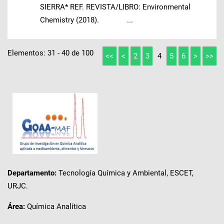
SIERRA* REF. REVISTA/LIBRO: Environmental
Chemistry (2018). ...
Elementos: 31 - 40 de 100
<<
<
2
3
4
5
6
>
>>
Departamento:
Tecnología Química y Ambiental, ESCET,
URJC.
Área:
Química Analítica